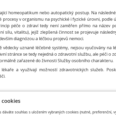
ající homeopatikum nebo autopatický postup. Na následné 
rocesy v organismu na psychické i fyzické úrovni, podle ú
Princip péče o zdraví tedy není zaměřen přímo na název po
 sílu, vitalitu), jejíž zlepšená činnost se projevuje násled
ředevším diagnózou a léčbou projevů nemoci.
 vědecky uznané léčebné systémy, nejsou vyučovány na lék
ní stránce se tedy nejedná o zdravotní službu, ale péči o 
, formálně zařazené do živnosti Služby osobního charakteru.
 lékaře a využívají možností zdravotnických služeb
. Pos
éči.
 cookies
s@email.cz
Úvodní stránka
Ce
atyas.cz
O mně
Ko
s dáváte souhlas s uložením vybraných cookies (nutné, preferenční, 
 664 654
Metody
Ko