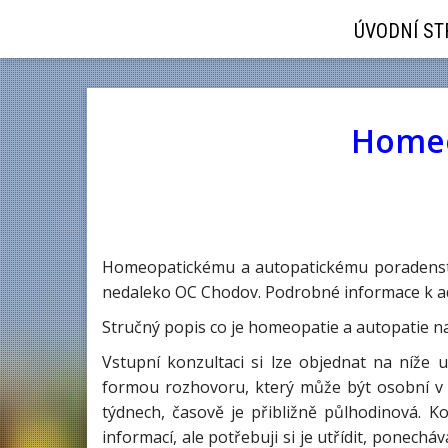
ÚVODNÍ S
Homeo
Homeopatickému a autopatickému poradenství
nedaleko OC Chodov. Podrobné informace k ad
Stručný popis co je homeopatie a autopatie na
Vstupní konzultaci si lze objednat na níže
formou rozhovoru, který může být osobní v 
týdnech, časově je přibližně půlhodinová. 
informací, ale potřebuji si je utřídit, ponech