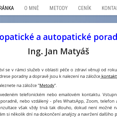
TRÁNKA
O MNĚ
METODY
CENÍK
KONTA
patické a autopatické porad
Ing. Jan Matyáš
 se v rámci služeb v oblasti péče o zdraví věnuji od r
rese poradny a dopravě jsou k nalezení na záložce
kontakt
leznete na záložce "
Metody
".
 uvedeném telefonickém nebo emailovém kontaktu. Vstupní
poradně, nebo vzdálený - přes WhatsApp, Zoom, telefon ad
Konzultace však vždy trvá tak dlouho, dokud není možné
ávám si několik dní na dokončení analýzy a navržení dalšího