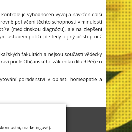
kontrole je vyhodnocen vývoj a navržen další
rovně potlačení těchto schopností v minulosti
tíže (medicínskou diagnózu), ale na zlepšení
ným ústupem potíží. Jde tedy o jiný přístup než
ařských fakultách a nejsou součástí vědecky
zdraví podle Občanského zákoníku dílu 9 Péče o
kytování poradenství v oblasti homeopatie a
ník
Covid
ntakt
výkonnostní, marketingové).
ntaktní formulář