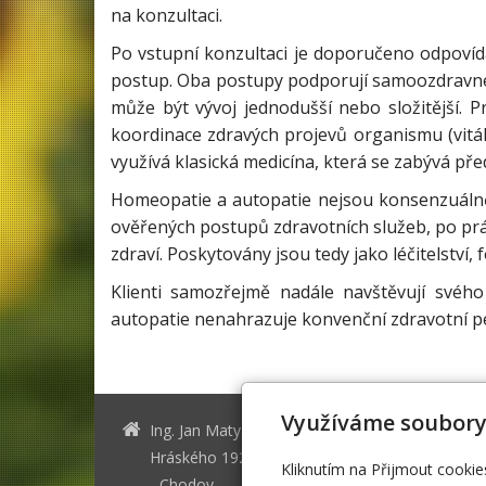
na konzultaci.
Po vstupní konzultaci je doporučeno odpovíd
postup. Oba postupy podporují samoozdravné p
může být vývoj jednodušší nebo složitější. 
koordinace zdravých projevů organismu (vitální
využívá klasická medicína, která se zabývá p
Homeopatie a autopatie nejsou konsenzuálně
ověřených postupů zdravotních služeb, po práv
zdraví. Poskytovány jsou tedy jako léčitelství
Klienti samozřejmě nadále navštěvují svého
autopatie nenahrazuje konvenční zdravotní p
Využíváme soubory
Ing. Jan Matyáš
jan.matya
Hráského 1929/23, Praha 4
www.janm
Kliknutím na Přijmout cookie
- Chodov
00420 777